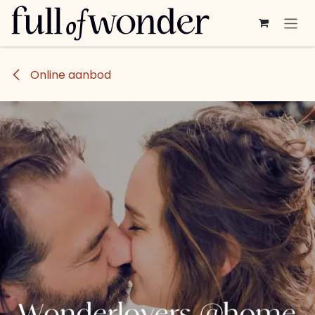
Overslaan naar inhoud
Online aanbod